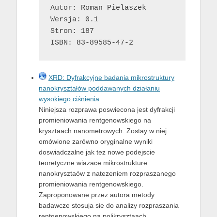
Autor: Roman Pielaszek

Wersja: 0.1

Stron: 187

ISBN: 83-89585-47-2
XRD: Dyfrakcyjne badania mikrostruktury
nanokryształów poddawanych działaniu
wysokiego ciśnienia
Niniejsza rozprawa poswiecona jest dyfrakcji
promieniowania rentgenowskiego na
krysztaach nanometrowych. Zostay w niej
omówione zarówno oryginalne wyniki
doswiadczalne jak tez nowe podejscie
teoretyczne wiazace mikrostrukture
nanokrysztaów z natezeniem rozpraszanego
promieniowania rentgenowskiego.
Zaproponowane przez autora metody
badawcze stosuja sie do analizy rozpraszania
rentgenowskiego na polikrysztaach