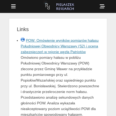
Menu
Sho
Head
Drag & Drop Physics
PIELASZEK
Side
RESEARCH
Links
Cont
POW: Omówienie wyników pomiarów hałasu
Południowej Obwodnicy Warszawy (S2) i ocena
zabezpieczeń w rejonie węzła Patriotów
Omówiono pomiary hałasu w pobliżu
Południowej Obwodnicy Warszawy (POW)
zlecone przez Gminę Wawer na przykładzie
punktu pomiarowego przy ul.
Popiołów/Mszańskiej oraz sąsiedniego punktu
przy ul. Bonisławskiej. Stwierdzono powszechne
i drastycznie przekroczenie norm hałasu.
Przedstawiono analizę sekundowych danych
głośności POW. Analiza wykazała
nieakceptowany poziom uciążliwości POW dla
mieszkańców spowodowany hałasem.