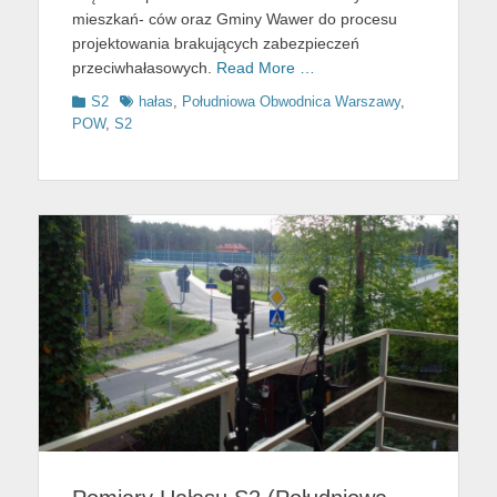
mieszkań- ców oraz Gminy Wawer do procesu
projektowania brakujących zabezpieczeń
przeciwhałasowych.
Read More …
Categories
Tags
S2
hałas
,
Południowa Obwodnica Warszawy
,
POW
,
S2