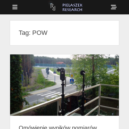
Menu
Sho
Head
Drag & Drop Physics
PIELASZEK
Side
RESEARCH
Tag:
POW
Cont
Omówienie wyników pomiarów